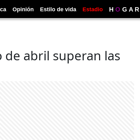
H
O
G
A
R
ica
Opinión
Estilo de vida
Estadio
 de abril superan las