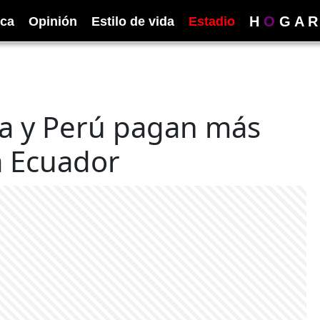
H
O
G
A
R
ica
Opinión
Estilo de vida
Estadio
a y Perú pagan más
a Ecuador