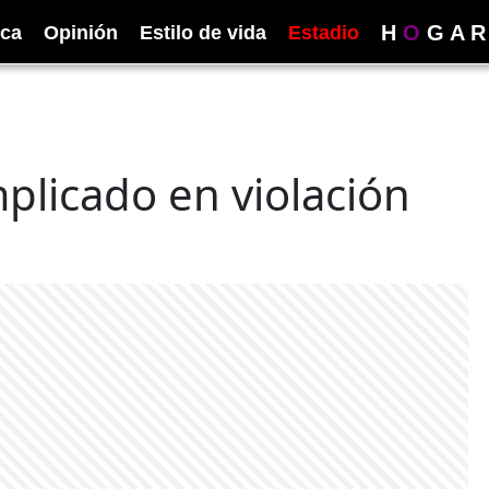
H
O
G
A
R
ica
Opinión
Estilo de vida
Estadio
mplicado en violación