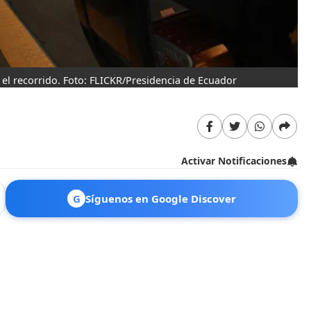
 el recorrido. Foto: FLICKR/Presidencia de Ecuador
El
FL
Activar Notificaciones
G
Síguenos en Google Discover