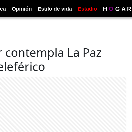
H
O
G
A
R
ica
Opinión
Estilo de vida
Estadio
r contempla La Paz
eleférico