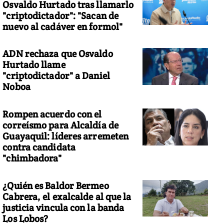
Osvaldo Hurtado tras llamarlo
"criptodictador": "Sacan de
nuevo al cadáver en formol"
ADN rechaza que Osvaldo
 teleférico de la Paz fue inaugurado en 2014 y desde él que se apre
Hurtado llame
ICKR/Presidencia de Ecuador
"criptodictador" a Daniel
Noboa
Rompen acuerdo con el
correísmo para Alcaldía de
Guayaquil: líderes arremeten
contra candidata
"chimbadora"
¿Quién es Baldor Bermeo
Cabrera, el exalcalde al que la
justicia vincula con la banda
Los Lobos?