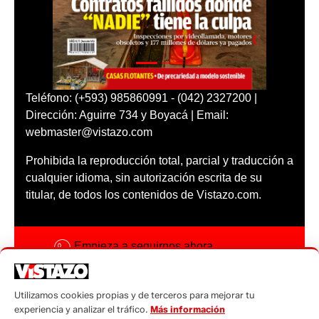
Teléfono: (+593) 985860991 - (042) 2327200 |
Dirección: Aguirre 734 y Boyacá | Email:
webmaster@vistazo.com
Prohibida la reproducción total, parcial y traducción a
cualquier idioma, sin autorización escrita de su
titular, de todos los contenidos de Vistazo.com.
Empieza a seguirnos ahora
Activar notificaciones
Utilizamos cookies propias y de terceros para mejorar tu
Código ética
experiencia y analizar el tráfico.
Más información