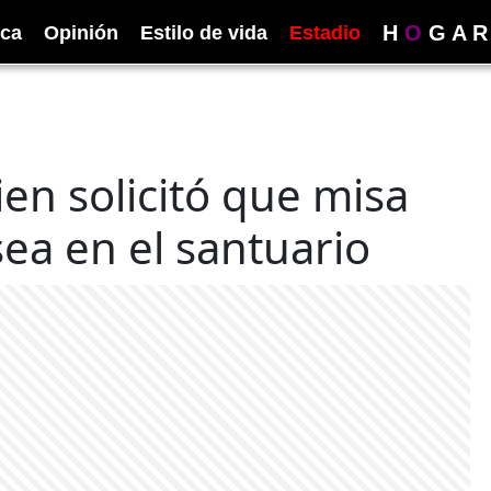
H
O
G
A
R
ica
Opinión
Estilo de vida
Estadio
en solicitó que misa
ea en el santuario