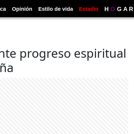
H
O
G
A
R
ica
Opinión
Estilo de vida
Estadio
nte progreso espiritual
aña