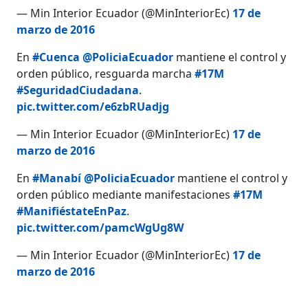
— Min Interior Ecuador (@MinInteriorEc)
17 de
marzo de 2016
En
#Cuenca
@PoliciaEcuador
mantiene el control y
orden público, resguarda marcha
#17M
#SeguridadCiudadana
.
pic.twitter.com/e6zbRUadjg
— Min Interior Ecuador (@MinInteriorEc)
17 de
marzo de 2016
En
#Manabí
@PoliciaEcuador
mantiene el control y
orden público mediante manifestaciones
#17M
#ManifiéstateEnPaz
.
pic.twitter.com/pamcWgUg8W
— Min Interior Ecuador (@MinInteriorEc)
17 de
marzo de 2016