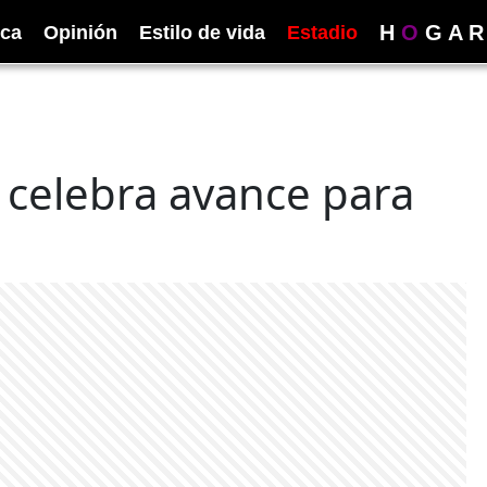
H
O
G
A
R
ica
Opinión
Estilo de vida
Estadio
 celebra avance para