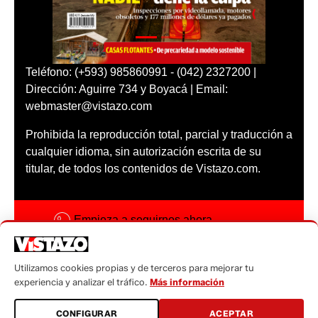
Teléfono: (+593) 985860991 - (042) 2327200 |
Dirección: Aguirre 734 y Boyacá | Email:
webmaster@vistazo.com
Prohibida la reproducción total, parcial y traducción a
cualquier idioma, sin autorización escrita de su
titular, de todos los contenidos de Vistazo.com.
Empieza a seguirnos ahora
Activar notificaciones
Utilizamos cookies propias y de terceros para mejorar tu
Código ética
experiencia y analizar el tráfico.
Más información
Sugerencias a:
CONFIGURAR
ACEPTAR
sugerencias@vistazo.com