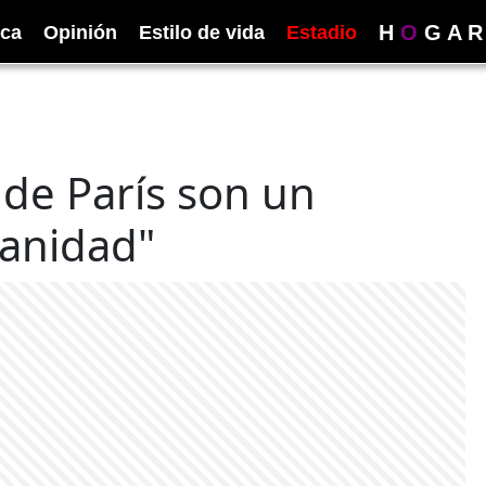
H
O
G
A
R
ica
Opinión
Estilo de vida
Estadio
de París son un
manidad"