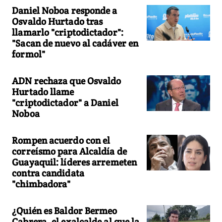
Daniel Noboa responde a
Osvaldo Hurtado tras
llamarlo "criptodictador":
"Sacan de nuevo al cadáver en
formol"
ADN rechaza que Osvaldo
Hurtado llame
"criptodictador" a Daniel
Noboa
Rompen acuerdo con el
correísmo para Alcaldía de
Guayaquil: líderes arremeten
contra candidata
"chimbadora"
¿Quién es Baldor Bermeo
Cabrera, el exalcalde al que la