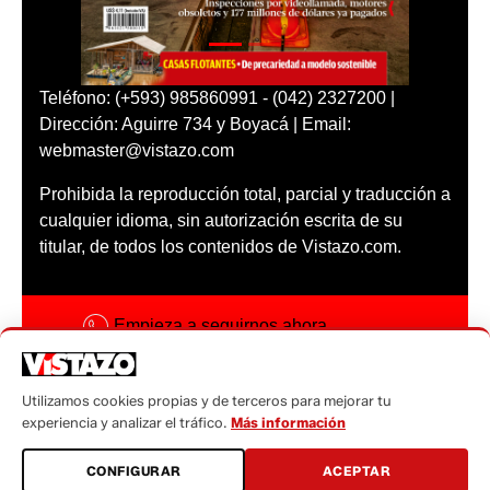
Teléfono: (+593) 985860991 - (042) 2327200 |
Dirección: Aguirre 734 y Boyacá | Email:
webmaster@vistazo.com
Prohibida la reproducción total, parcial y traducción a
cualquier idioma, sin autorización escrita de su
titular, de todos los contenidos de Vistazo.com.
Empieza a seguirnos ahora
Activar notificaciones
Utilizamos cookies propias y de terceros para mejorar tu
Código ética
experiencia y analizar el tráfico.
Más información
Sugerencias a:
CONFIGURAR
ACEPTAR
sugerencias@vistazo.com