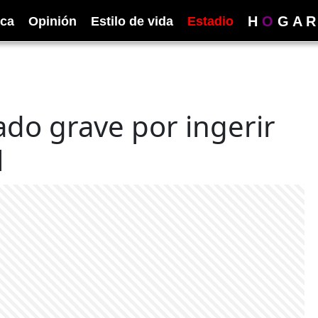
H
O
G
A
R
ica
Opinión
Estilo de vida
Estadio
ado grave por ingerir
l