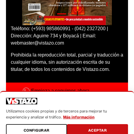
Teléfono: (+593) 985860991 - (042) 2327200 |
Dirección: Aguirre 734 y Boyacá | Email:
webmaster@vistazo.com
Prohibida la reproducción total, parcial y traducción a
cualquier idioma, sin autorización escrita de su
titular, de todos los contenidos de Vistazo.com.
Empieza a seguirnos ahora
Activar notificaciones
Utilizamos cookies propias y de terceros para mejorar tu
Código ética
experiencia y analizar el tráfico.
Más información
Sugerencias a:
CONFIGURAR
ACEPTAR
sugerencias@vistazo.com