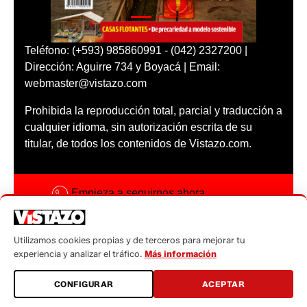
Teléfono: (+593) 985860991 - (042) 2327200 |
Dirección: Aguirre 734 y Boyacá | Email:
webmaster@vistazo.com
Prohibida la reproducción total, parcial y traducción a
cualquier idioma, sin autorización escrita de su
titular, de todos los contenidos de Vistazo.com.
Empieza a seguirnos ahora
Activar notificaciones
Utilizamos cookies propias y de terceros para mejorar tu
Código ética
experiencia y analizar el tráfico.
Más información
Sugerencias a:
CONFIGURAR
ACEPTAR
sugerencias@vistazo.com