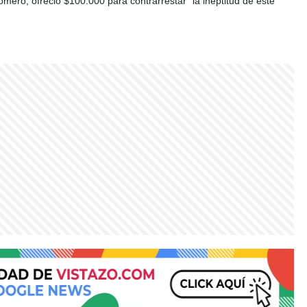
omero, ofreció $100.000 para contrarrestar “la ineptitud de este