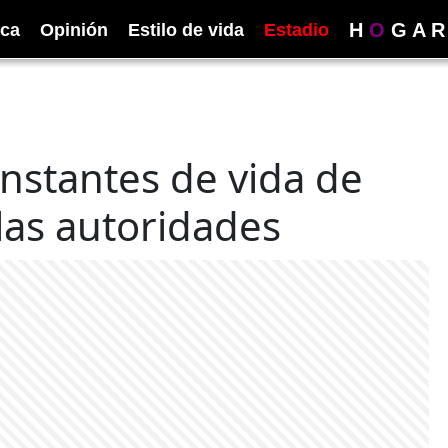
H
O
G
A
R
ica
Opinión
Estilo de vida
Estadio
instantes de vida de
 las autoridades