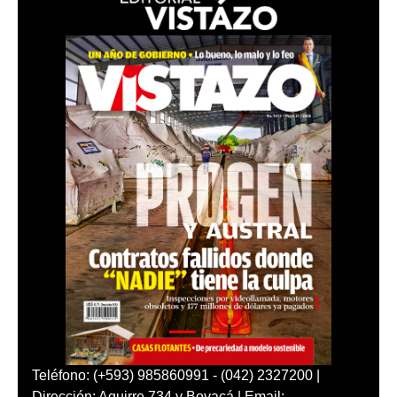
Teléfono: (+593) 985860991 - (042) 2327200 |
Dirección: Aguirre 734 y Boyacá | Email: