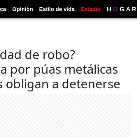
H
O
G
A
R
ica
Opinión
Estilo de vida
Estadio
dad de robo?
a por púas metálicas
 obligan a detenerse