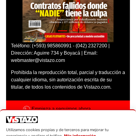
Teléfono: (+593) 985860991 - (042) 2327200 |
Dirección: Aguirre 734 y Boyacá | Email:
webmaster@vistazo.com
Prohibida la reproducción total, parcial y traducción a
cualquier idioma, sin autorización escrita de su
titular, de todos los contenidos de Vistazo.com.
Empieza a seguirnos ahora
Activar notificaciones
Utilizamos cookies propias y de terceros para mejorar tu
Código ética
experiencia y analizar el tráfico.
Más información