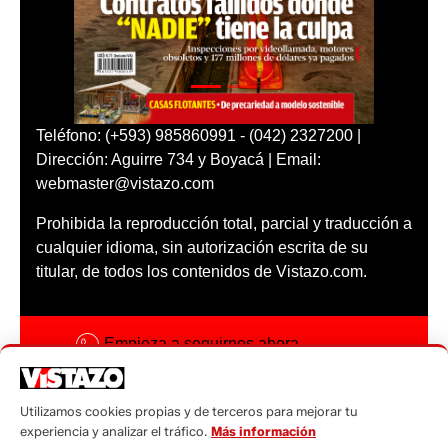
Teléfono: (+593) 985860991 - (042) 2327200 |
Dirección: Aguirre 734 y Boyacá | Email:
webmaster@vistazo.com
Prohibida la reproducción total, parcial y traducción a
cualquier idioma, sin autorización escrita de su
titular, de todos los contenidos de Vistazo.com.
Empieza a seguirnos ahora
Activar notificaciones
Utilizamos cookies propias y de terceros para mejorar tu
Código ética
experiencia y analizar el tráfico.
Más información