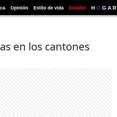
H
O
G
A
R
ica
Opinión
Estilo de vida
Estadio
das en los cantones