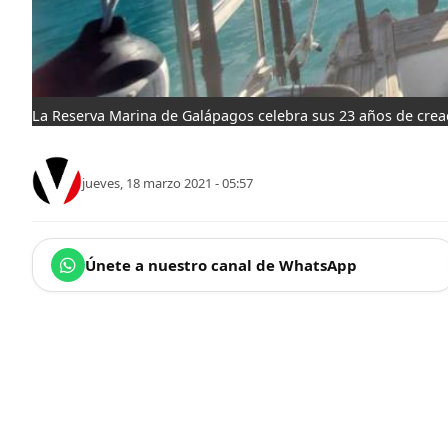
La Reserva Marina de Galápagos celebra sus 23 años de creac
jueves, 18 marzo 2021 - 05:57
Únete a nuestro canal de WhatsApp