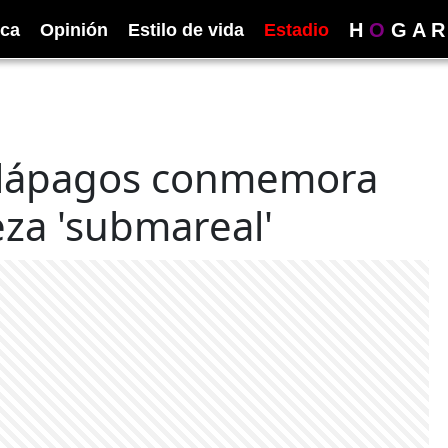
H
O
G
A
R
ica
Opinión
Estilo de vida
Estadio
alápagos conmemora
eza 'submareal'