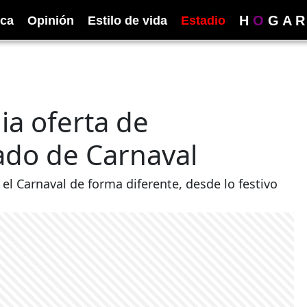
H
O
G
A
R
ica
Opinión
Estilo de vida
Estadio
ia oferta de
iado de Carnaval
 el Carnaval de forma diferente, desde lo festivo