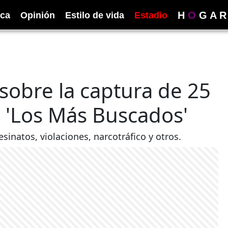
H
O
G
A
R
ica
Opinión
Estilo de vida
Estadio
 sobre la captura de 25
e 'Los Más Buscados'
esinatos, violaciones, narcotráfico y otros.