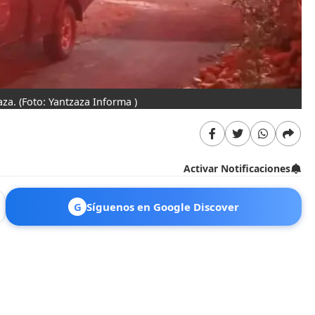
aza.
(Foto: Yantzaza Informa )
Activar Notificaciones
G
Síguenos en Google Discover