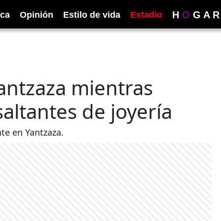
H
O
G
A
R
ica
Opinión
Estilo de vida
Estadio
Yantzaza mientras
altantes de joyería
nte en Yantzaza.