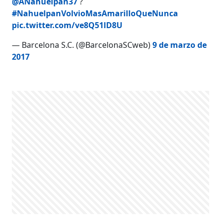
@ANahuelpan37
?
#NahuelpanVolvioMasAmarilloQueNunca
pic.twitter.com/ve8Q51lD8U
— Barcelona S.C. (@BarcelonaSCweb)
9 de marzo de
2017