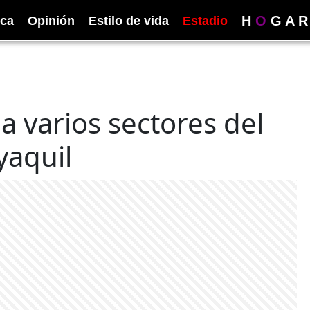
H
O
G
A
R
ica
Opinión
Estilo de vida
Estadio
da varios sectores del
yaquil