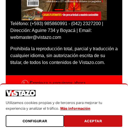
Teléfono: (+593) 985860991 - (042) 2327200 |
Dirección: Aguirre 734 y Boyacá | Email:
webmaster@vistazo.com
Prohibida la reproducción total, parcial y traducción a
cualquier idioma, sin autorización escrita de su
titular, de todos los contenidos de Vistazo.com.
Empieza a seguirnos ahora
Activar notificaciones
Utilizamos cookies propias y de terceros para mejorar tu
Código ética
experiencia y analizar el tráfico.
Más información
Sugerencias a:
CONFIGURAR
ACEPTAR
sugerencias@vistazo.com