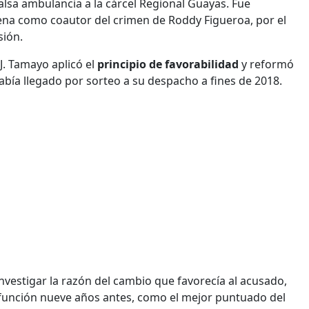
 falsa ambulancia a la cárcel Regional Guayas. Fue
ena como coautor del crimen de Roddy Figueroa, por el
sión.
J. Tamayo aplicó el
principio de favorabilidad
y reformó
había llegado por sorteo a su despacho a fines de 2018.
nvestigar la razón del cambio que favorecía al acusado,
a función nueve años antes, como el mejor puntuado del