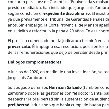
concurso para juez de Garantías. “Equivocada y malsa
presión mediática, han indicado que Jorge Luis Zambran
según consta en el
expediente disciplinario
. Él insis
ya que previamente el Tribunal de Garantías Penales d
años. Sin embargo, la Corte Provincial de Manabí apel
en el delito y reformuló la pena a 20 años. En ese cont
El proceso comenzado por la Judicatura terminó en la
prevaricato
. Él impugnó esa resolución: pelea en los tr
de las remuneraciones que dejó de percibir desde prin
Diálogos comprometedores
A inicios de 2020, en medio de una investigación, se re
Jorge Luis Zambrano.
Su abogado defensor,
Harrison Salcedo
(también cono
Zambrano sobre las gestiones con “el doctor Santa, para
despachar la prelibertad sin la sustentación de audien
prelibertad
, aduciendo que había cumplido buena par