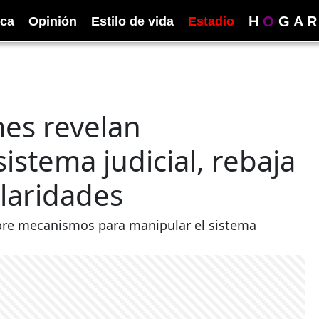
H
O
G
A
R
ica
Opinión
Estilo de vida
Estadio
mes revelan
istema judicial, rebaja
laridades
obre mecanismos para manipular el sistema