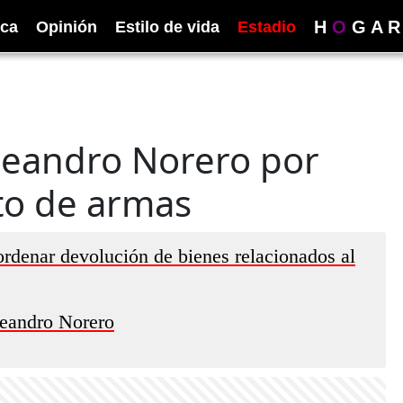
H
O
G
A
R
ica
Opinión
Estilo de vida
Estadio
 Leandro Norero por
ito de armas
rdenar devolución de bienes relacionados al
Leandro Norero