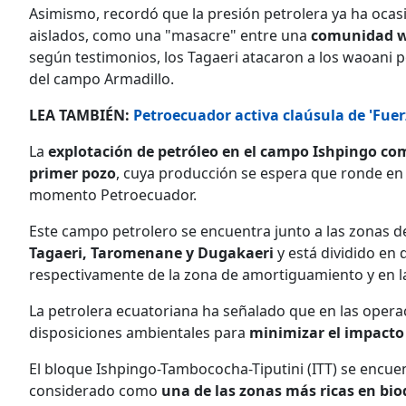
Asimismo, recordó que la presión petrolera ya ha oca
aislados, como una "masacre" entre una
comunidad wa
según testimonios, los Tagaeri atacaron a los waoani p
del campo Armadillo.
LEA TAMBIÉN:
Petroecuador activa claúsula de 'Fue
La
explotación de petróleo en el campo Ishpingo come
primer pozo
, cuya producción se espera que ronde en 
momento Petroecuador.
Este campo petrolero se encuentra junto a las zonas d
Tagaeri, Taromenane y Dugakaeri
y está dividido en
respectivamente de la zona de amortiguamiento y en l
La petrolera ecuatoriana ha señalado que en las opera
disposiciones ambientales para
minimizar el impacto
El bloque Ishpingo-Tambococha-Tiputini (ITT) se encuen
considerado como
una de las zonas más ricas en bio