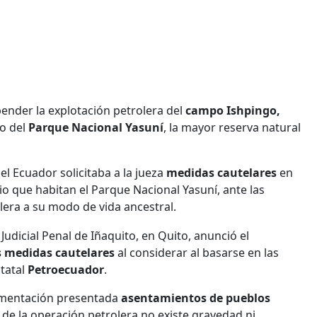
nder la explotación petrolera del
campo Ishpingo,
ro del
Parque Nacional Yasuní
, la mayor reserva natural
 Ecuador solicitaba a la jueza
medidas cautelares
en
io que habitan el Parque Nacional Yasuní, ante las
lera a su modo de vida ancestral.
udicial Penal de Iñaquito, en Quito, anunció el
s medidas cautelares
al considerar al basarse en las
tatal
Petroecuador
.
cumentación presentada
asentamientos de pueblos
de la operación petrolera no existe gravedad ni