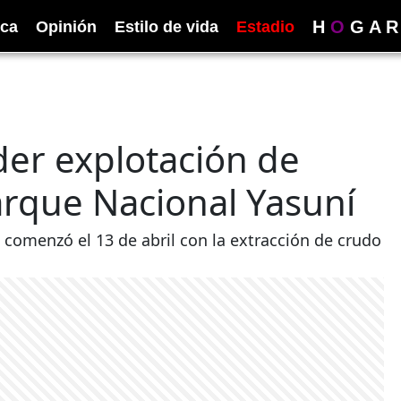
H
O
G
A
R
ica
Opinión
Estilo de vida
Estadio
er explotación de
arque Nacional Yasuní
 comenzó el 13 de abril con la extracción de crudo