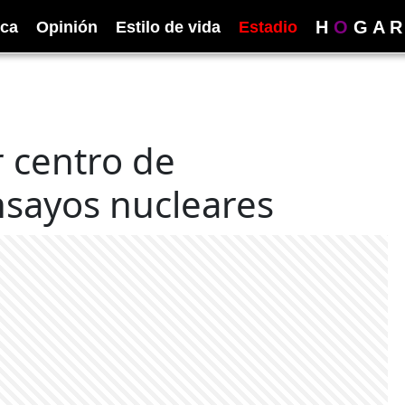
H
O
G
A
R
ica
Opinión
Estilo de vida
Estadio
 centro de
nsayos nucleares