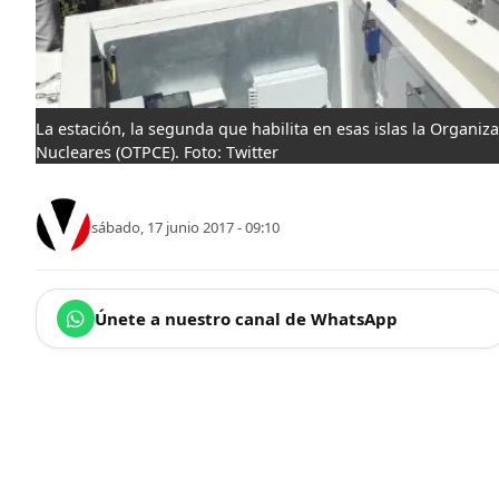
La estación, la segunda que habilita en esas islas la Organi
Nucleares (OTPCE). Foto: Twitter
sábado, 17 junio 2017 - 09:10
Únete a nuestro canal de WhatsApp