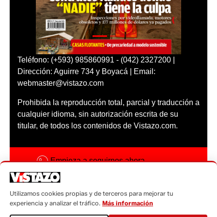
Teléfono: (+593) 985860991 - (042) 2327200 |
Dirección: Aguirre 734 y Boyacá | Email:
webmaster@vistazo.com
Prohibida la reproducción total, parcial y traducción a
cualquier idioma, sin autorización escrita de su
titular, de todos los contenidos de Vistazo.com.
Empieza a seguirnos ahora
Activar notificaciones
Utilizamos cookies propias y de terceros para mejorar tu
Código ética
experiencia y analizar el tráfico.
Más información
Sugerencias a: