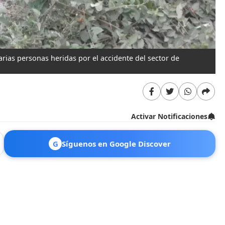
arias personas heridas por el accidente del sector de
Activar Notificaciones
G
Síguenos en Google Discover