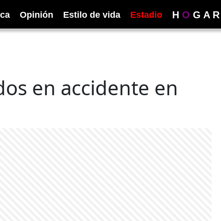
H
O
G
A
R
ica
Opinión
Estilo de vida
Estadio
idos en accidente en