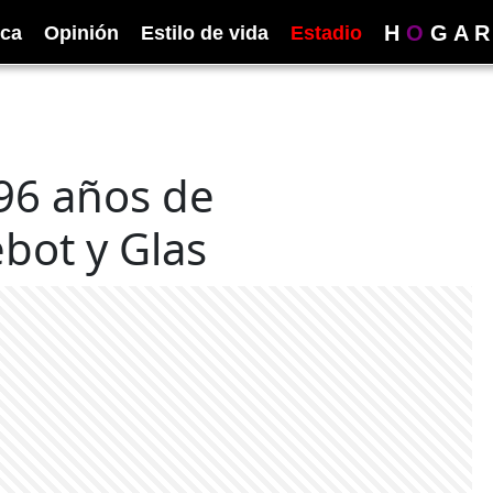
H
O
G
A
R
ica
Opinión
Estilo de vida
Estadio
96 años de
bot y Glas