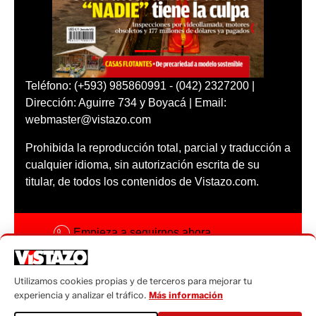
Teléfono: (+593) 985860991 - (042) 2327200 |
Dirección: Aguirre 734 y Boyacá | Email:
webmaster@vistazo.com
Prohibida la reproducción total, parcial y traducción a
cualquier idioma, sin autorización escrita de su
titular, de todos los contenidos de Vistazo.com.
Empieza a seguirnos ahora
Activar notificaciones
Utilizamos cookies propias y de terceros para mejorar tu
Código ética
experiencia y analizar el tráfico.
Más información
Sugerencias a: