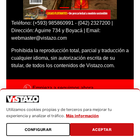
Teléfono: (+593) 985860991 - (042) 2327200 |
Dirección: Aguirre 734 y Boyacá | Email:
webmaster@vistazo.com
Prohibida la reproducción total, parcial y traducción a
cualquier idioma, sin autorización escrita de su
titular, de todos los contenidos de Vistazo.com.
Empieza a seguirnos ahora
Activar notificaciones
Utilizamos cookies propias y de terceros para mejorar tu
Código ética
experiencia y analizar el tráfico.
Más información
Sugerencias a:
CONFIGURAR
ACEPTAR
sugerencias@vistazo.com