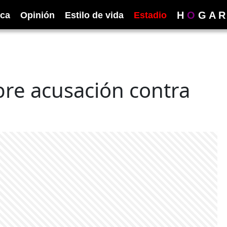
H
O
G
A
R
ica
Opinión
Estilo de vida
Estadio
obre acusación contra