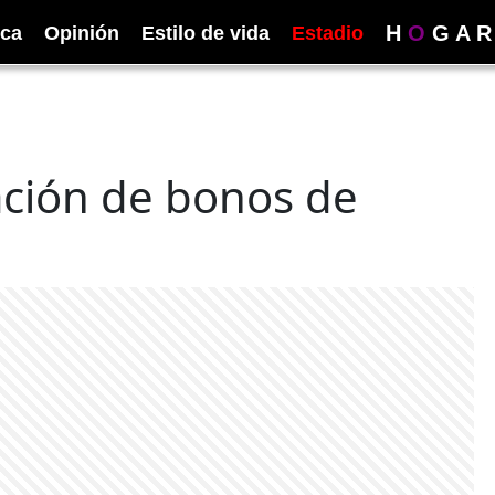
H
O
G
A
R
ica
Opinión
Estilo de vida
Estadio
ación de bonos de