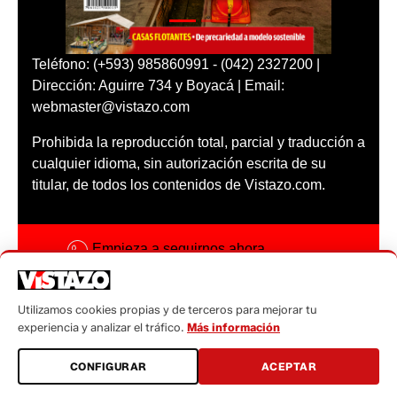
Teléfono: (+593) 985860991 - (042) 2327200 |
Dirección: Aguirre 734 y Boyacá | Email:
webmaster@vistazo.com
Prohibida la reproducción total, parcial y traducción a
cualquier idioma, sin autorización escrita de su
titular, de todos los contenidos de Vistazo.com.
Empieza a seguirnos ahora
Activar notificaciones
Utilizamos cookies propias y de terceros para mejorar tu
Código ética
experiencia y analizar el tráfico.
Más información
Sugerencias a:
CONFIGURAR
ACEPTAR
sugerencias@vistazo.com