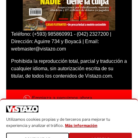
Teléfono: (+593) 985860991 - (042) 2327200 |
Dirección: Aguirre 734 y Boyacá | Email:
webmaster@vistazo.com
Prohibida la reproducción total, parcial y traducción a
cualquier idioma, sin autorización escrita de su
titular, de todos los contenidos de Vistazo.com.
Empieza a seguirnos ahora
Activar notificaciones
Utilizamos cookies propias y de terceros para mejorar tu
Código ética
experiencia y analizar el tráfico.
Más información
Sugerencias a: