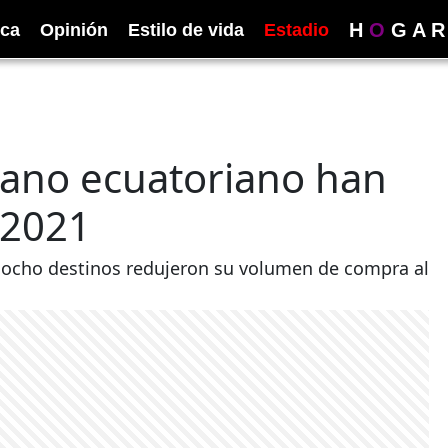
H
O
G
A
R
ica
Opinión
Estilo de vida
Estadio
nano ecuatoriano han
 2021
s ocho destinos redujeron su volumen de compra al