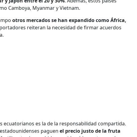
r y Japón entre el 20 y 30%
. Además, estos países
 como Camboya, Myanmar y Vietnam.
iempo
otros mercados se han expandido como África,
portadores reiteran la necesidad de firmar acuerdos
a.
ecuatorianos es la de la responsabilidad compartida.
y estadounidenses paguen
el precio justo de la fruta