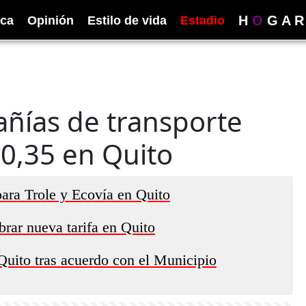
H
O
G
A
R
ica
Opinión
Estilo de vida
Estadio
añías de transporte
$0,35 en Quito
para Trole y Ecovía en Quito
rar nueva tarifa en Quito
 Quito tras acuerdo con el Municipio