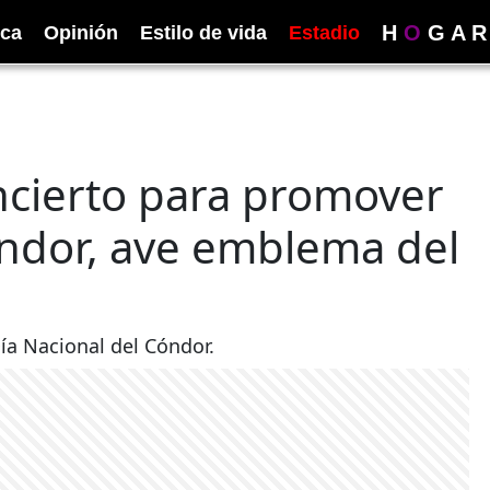
H
O
G
A
R
ica
Opinión
Estilo de vida
Estadio
oncierto para promover
óndor, ave emblema del
Día Nacional del Cóndor.