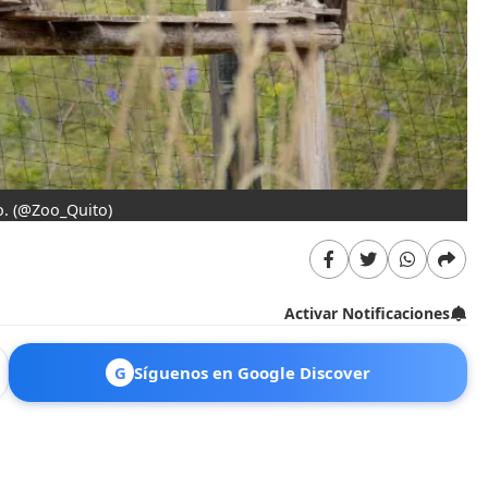
o.
(@Zoo_Quito)
Activar Notificaciones
G
Síguenos en Google Discover