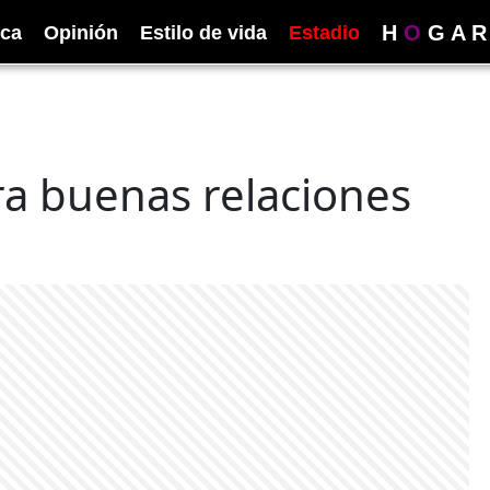
H
O
G
A
R
ica
Opinión
Estilo de vida
Estadio
ra buenas relaciones