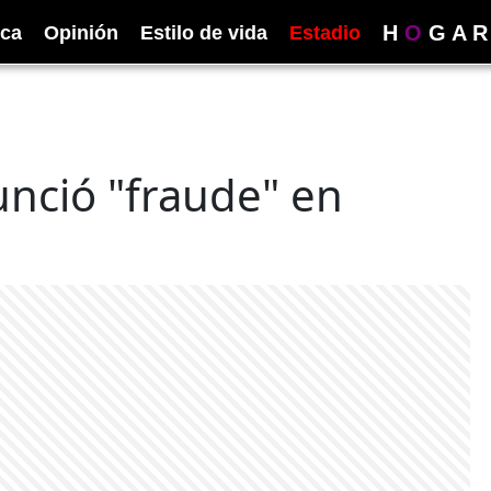
H
O
G
A
R
ica
Opinión
Estilo de vida
Estadio
nció "fraude" en
r