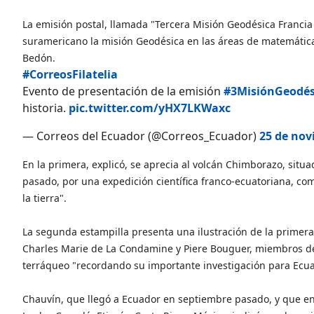
La emisión postal, llamada "Tercera Misión Geodésica Francia 
suramericano la misión Geodésica en las áreas de matemáticas
Bedón.
#CorreosFilatelia
Evento de presentación de la emisión
#3MisiónGeodés
historia.
pic.twitter.com/yHX7LKWaxc
— Correos del Ecuador (@Correos_Ecuador)
25 de nov
En la primera, explicó, se aprecia al volcán Chimborazo, situ
pasado, por una expedición científica franco-ecuatoriana, c
la tierra".
La segunda estampilla presenta una ilustración de la primera 
Charles Marie de La Condamine y Piere Bouguer, miembros de 
terráqueo "recordando su importante investigación para Ecua
Chauvín, que llegó a Ecuador en septiembre pasado, y que en 