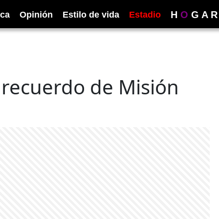
H
O
G
A
R
ica
Opinión
Estilo de vida
Estadio
n recuerdo de Misión