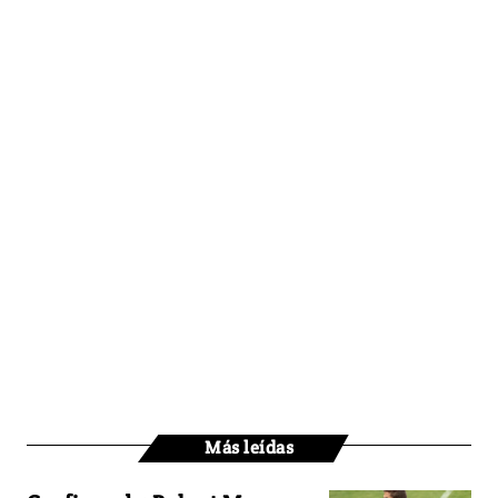
Más leídas