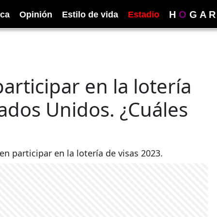
H
O
G
A
R
ica
Opinión
Estilo de vida
Estadio
rticipar en la lotería
tados Unidos. ¿Cuáles
 participar en la lotería de visas 2023.